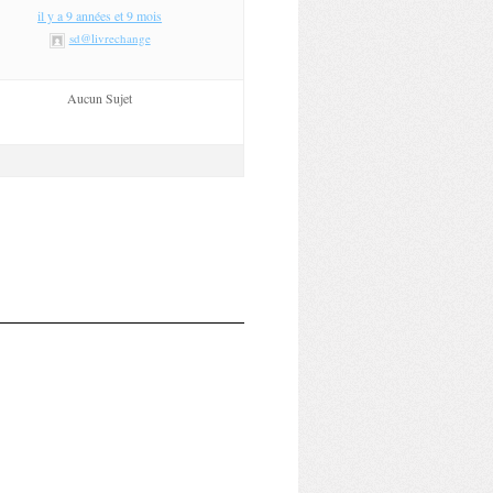
il y a 9 années et 9 mois
sd@livrechange
Aucun Sujet