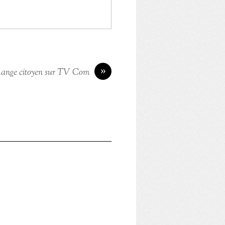
»
change citoyen sur TV Com