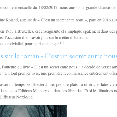
rencontre mensuelle du 18/02/2017, nous aurons la grande chance de
rtine Roland, auteure de « C’est un secret entre nous », paru en 2016 a
 en 1953 à Bruxelles, est enseignante et s’implique également dans des p
i l’occasion d’en savoir plus sur le métier d’écrivain.
e convivialité, pour ne rien changer !!!
us sur le roman « C’est un secret entre nous
 l’auteure du livre « C’est un secret entre nous » a décidé de verser a
 ! Un tout premier livre, une première reconnaissance entièrement offer
asser du temps, se délecter à lire, prendre plaisir à offrir…et faire viv
 site des Editions Memory ou dans les librairies. Et si les librairies n
Diffuseur Nord-Sud.