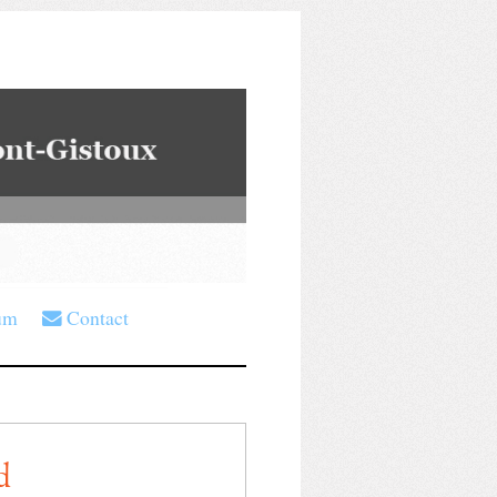
um
Contact
d