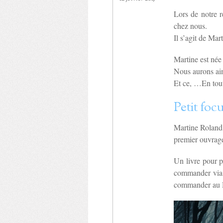
Lors de notre 
chez nous.
Il s’agit de Ma
Martine est née
Nous aurons ains
Et ce, …En tout
Petit foc
Martine Roland,
premier ouvrage
Un livre pour p
commander via le
commander au 