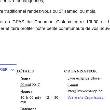
s et livre échangeuses,
e traditionnel rendez-vous du 3° samedi du mois.
ite au CPAS de Chaumont-Gistoux entre 10h00 et 12
r et faire profiter notre petite communauté de vos nouve
RIER
DÉTAILS
ORGANISATEUR
Livre échange citoyen
Date :
20 mai 2017
E-mail
info@livre-echange.be
Heure :
10 h 00 min - 12 h 30
Voir le site Organisateur
min
Catégorie